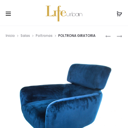
Prod
POLTRON
POLTRON
Inicio
Salas
Poltronas
POLTRONA GIRATORIA
GIRATOR
GIRATOR
navig