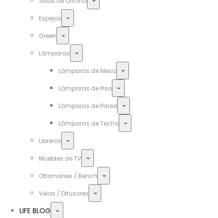
Toggle
Sillas de Oficina
Toggle
Espejos
Toggle
Green
Toggle
Lámparas
Toggle
Lámparas de Mesa
Toggle
Lámparas de Piso
Toggle
Lámparas de Pared
Toggle
Lámparas de Techo
Toggle
Libreros
Toggle
Muebles de TV
Toggle
Ottomanes / Bench
Toggle
Velas / Difusores
Toggle
LIFE BLOG