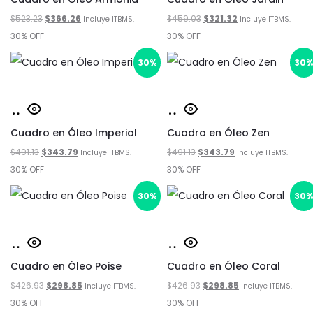
por
El
El
El
El
$
523.23
$
366.26
$
459.03
$
321.32
carrito
carrito
Incluye ITBMS.
Incluye ITBMS.
precio
precio
los
precio
precio
30% OFF
30% OFF
original
actual
original
actual
últimos
30%
30
era:
es:
era:
es:
$523.23.
$366.26.
$459.03.
$321.32.
Añadir
Añadir
Cuadro en Óleo Imperial
al
Cuadro en Óleo Zen
al
El
El
El
El
$
491.13
$
343.79
$
491.13
$
343.79
carrito
carrito
Incluye ITBMS.
Incluye ITBMS.
precio
precio
precio
precio
30% OFF
30% OFF
original
actual
original
actual
30%
30
era:
es:
era:
es:
$491.13.
$343.79.
$491.13.
$343.79.
Añadir
Añadir
Cuadro en Óleo Poise
al
Cuadro en Óleo Coral
al
El
El
El
El
$
426.93
$
298.85
$
426.93
$
298.85
carrito
carrito
Incluye ITBMS.
Incluye ITBMS.
precio
precio
precio
precio
30% OFF
30% OFF