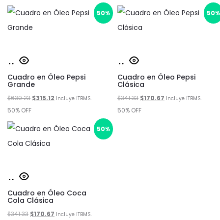
original
actual
original
actual
50%
50
era:
es:
era:
es:
$726.53.
$363.27.
$726.53.
$363.27.
Añadir
Añadir
Cuadro en Óleo Pepsi
al
Cuadro en Óleo Pepsi
al
Grande
Clásica
carrito
carrito
El
El
El
El
$
630.23
$
315.12
$
341.33
$
170.67
Incluye ITBMS.
Incluye ITBMS.
precio
precio
precio
precio
50% OFF
50% OFF
original
actual
original
actual
50%
era:
es:
era:
es:
$630.23.
$315.12.
$341.33.
$170.67.
Añadir
Cuadro en Óleo Coca
al
Cola Clásica
carrito
El
El
$
341.33
$
170.67
Incluye ITBMS.