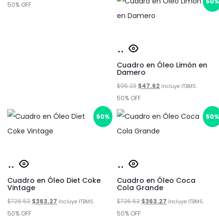
50
precio
precio
50% OFF
era:
es:
original
actual
$212.93.
$106.47.
era:
es:
$212.93.
$106.47.
Añadir
Cuadro en Óleo Limón en
al
Damero
carrito
El
El
$
95.23
$
47.62
Incluye ITBMS.
precio
precio
50% OFF
original
actual
50%
50
era:
es:
$95.23.
$47.62.
Añadir
Añadir
Cuadro en Óleo Diet Coke
al
Cuadro en Óleo Coca
al
Vintage
Cola Grande
carrito
carrito
El
El
El
El
$
726.53
$
363.27
$
726.53
$
363.27
Incluye ITBMS.
Incluye ITBMS.
precio
precio
precio
precio
50% OFF
50% OFF