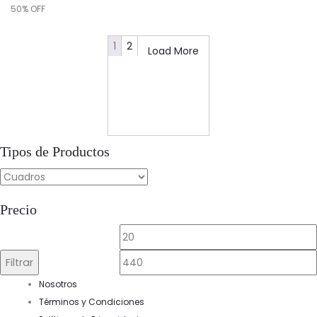
precio
precio
50% OFF
original
actual
era:
es:
1
2
Load More
$341.33.
$170.67.
Tipos de Productos
Precio
Precio
mínimo
Filtrar
Nosotros
Términos y Condiciones