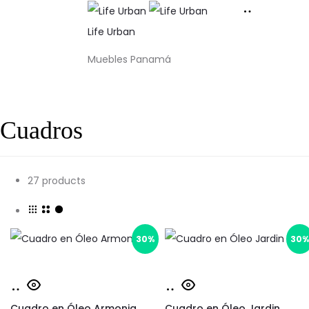
Life Urban
Muebles Panamá
Cuadros
Mostrando
27 products
1–
16
30%
30
de
27
resultados
Añadir
Añadir
Ordenado
Cuadro en Óleo Armonia
al
Cuadro en Óleo Jardin
al