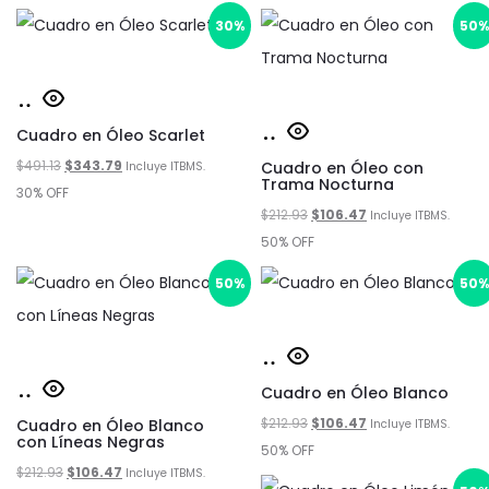
original
actual
original
actual
30%
50
era:
es:
era:
es:
$426.93.
$298.85.
$426.93.
$298.85.
Añadir
Cuadro en Óleo Scarlet
al
Añadir
El
El
$
491.13
$
343.79
carrito
Cuadro en Óleo con
al
Incluye ITBMS.
Trama Nocturna
precio
precio
30% OFF
carrito
El
El
$
212.93
$
106.47
Incluye ITBMS.
original
actual
precio
precio
50% OFF
era:
es:
original
actual
$491.13.
$343.79.
50%
50
era:
es:
$212.93.
$106.47.
Añadir
Añadir
Cuadro en Óleo Blanco
al
El
El
$
212.93
$
106.47
Cuadro en Óleo Blanco
al
carrito
Incluye ITBMS.
con Líneas Negras
precio
precio
50% OFF
carrito
El
El
$
212.93
$
106.47
Incluye ITBMS.
original
actual