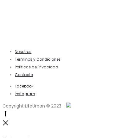
Nosotros
Términos y Condiciones
Políticas de Privacidad
Contacto
Facebook
Instagram
Copyright LifeUrban © 2023
Go
to
Close
top