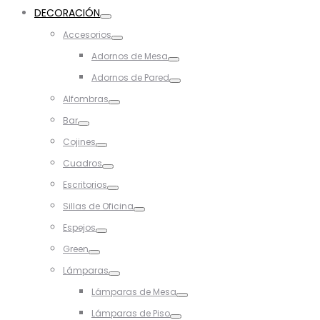
Toggle
DECORACIÓN
Toggle
Accesorios
Toggle
Adornos de Mesa
Toggle
Adornos de Pared
Toggle
Alfombras
Toggle
Bar
Toggle
Cojines
Toggle
Cuadros
Toggle
Escritorios
Toggle
Sillas de Oficina
Toggle
Espejos
Toggle
Green
Toggle
Lámparas
Toggle
Lámparas de Mesa
Toggle
Lámparas de Piso