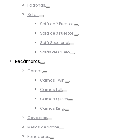
Toggle
Poltronas
Toggle
Sofás
Toggle
Sofá de 2 Puestos
Toggle
Sofá de 3 Puestos
Toggle
Sofá Seccional
Toggle
Sofás de Cuero
Toggle
Recámaras
Toggle
Camas
Toggle
Camas Twin
Toggle
Camas Full
Toggle
Camas Queen
Toggle
Camas King
Toggle
Gaveteros
Toggle
Mesas de Noche
Toggle
Peinadoras