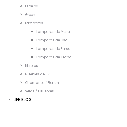
Espejos
Green
Lámparas
Lámparas de Mesa
Lámparas de Piso
Lámparas de Pared
Lámparas de Techo
Libreros
Muebles de TV
Ottomanes / Bench
Velas / Difusores
LIFE BLOG