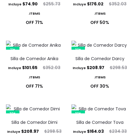
Ordenado
El
El
El
El
$
74.90
$
255.73
$
176.02
$
352.03
Incluye
Incluye
por
precio
precio
los
precio
precio
ITBMS.
ITBMS.
últimos
actual
original
actual
original
71% OFF
50% OFF
es:
era:
es:
era:
$74.90.
$255.73.
$176.02.
$352.03.
71%
30%
Silla de Comedor Anika
Silla de Comedor Darcy
El
El
El
El
$
101.65
$
352.03
$
208.97
$
298.53
Incluye
Incluye
precio
precio
precio
precio
ITBMS.
ITBMS.
actual
original
actual
original
71% OFF
30% OFF
es:
era:
es:
era:
$101.65.
$352.03.
$208.97.
$298.53.
30%
30%
Silla de Comedor Dimi
Silla de Comedor Tova
El
El
El
El
$
208.97
$
298.53
$
164.03
$
234.33
Incluye
Incluye