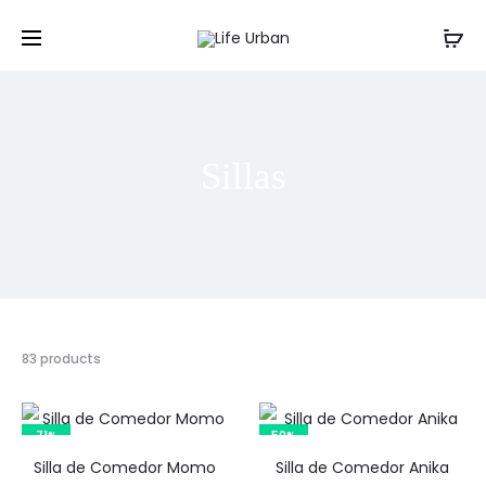
Sillas
Mostrando
83 products
1–
16
de
71%
50%
83
Silla de Comedor Momo
resultados
Silla de Comedor Anika