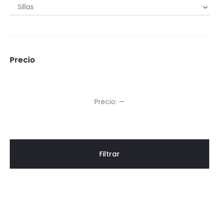
Precio
Precio
Precio
Precio:
—
mínimo
máximo
Filtrar