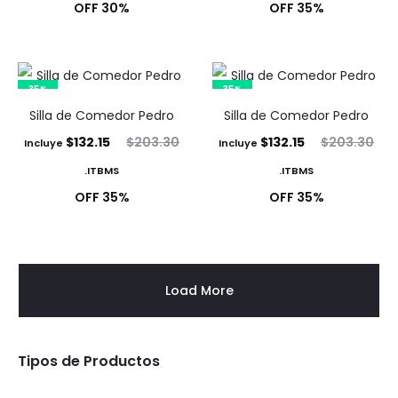
actual
original
actual
original
30% OFF
35% OFF
es:
era:
es:
era:
$201.48.
$287.83.
$132.15.
$203.30.
35%
35%
Silla de Comedor Pedro
Silla de Comedor Pedro
El
El
El
El
$
132.15
$
203.30
$
132.15
$
203.30
Incluye
Incluye
precio
precio
precio
precio
ITBMS.
ITBMS.
actual
original
actual
original
35% OFF
35% OFF
es:
era:
es:
era:
$132.15.
$203.30.
$132.15.
$203.30.
Load More
Tipos de Productos