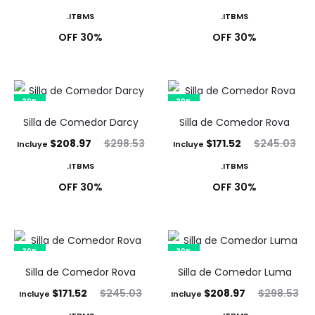
precio
precio
precio
precio
ITBMS.
ITBMS.
actual
original
actual
original
30% OFF
30% OFF
es:
era:
es:
era:
$208.97.
$298.53.
$164.03.
$234.33.
30%
30%
Silla de Comedor Darcy
Silla de Comedor Rova
El
El
El
El
$
208.97
$
298.53
$
171.52
$
245.03
Incluye
Incluye
precio
precio
precio
precio
ITBMS.
ITBMS.
actual
original
actual
original
30% OFF
30% OFF
es:
era:
es:
era:
$208.97.
$298.53.
$171.52.
$245.03.
30%
30%
Silla de Comedor Rova
Silla de Comedor Luma
El
El
El
El
$
171.52
$
245.03
$
208.97
$
298.53
Incluye
Incluye
precio
precio
precio
precio