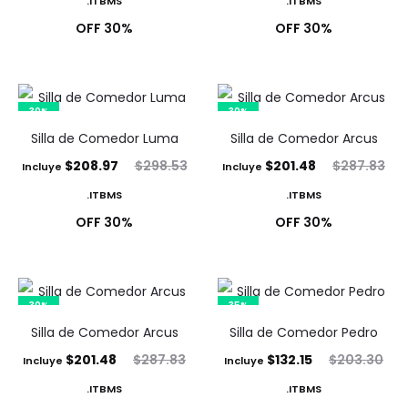
ITBMS.
ITBMS.
actual
original
actual
original
30% OFF
30% OFF
es:
era:
es:
era:
$171.52.
$245.03.
$208.97.
$298.53.
30%
30%
Silla de Comedor Luma
Silla de Comedor Arcus
El
El
El
El
$
208.97
$
298.53
$
201.48
$
287.83
Incluye
Incluye
precio
precio
precio
precio
ITBMS.
ITBMS.
actual
original
actual
original
30% OFF
30% OFF
es:
era:
es:
era:
$208.97.
$298.53.
$201.48.
$287.83.
30%
35%
Silla de Comedor Arcus
Silla de Comedor Pedro
El
El
El
El
$
201.48
$
287.83
$
132.15
$
203.30
Incluye
Incluye
precio
precio
precio
precio
ITBMS.
ITBMS.