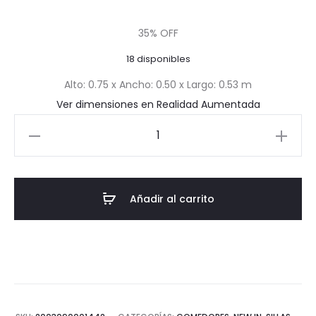
precio
precio
35% OFF
actual
original
18 disponibles
es:
era:
Alto: 0.75 x Ancho: 0.50 x Largo: 0.53 m
Ver dimensiones en Realidad Aumentada
$132.15.
$203.30.
Silla
de
Comedor
Pedro
Añadir al carrito
cantidad