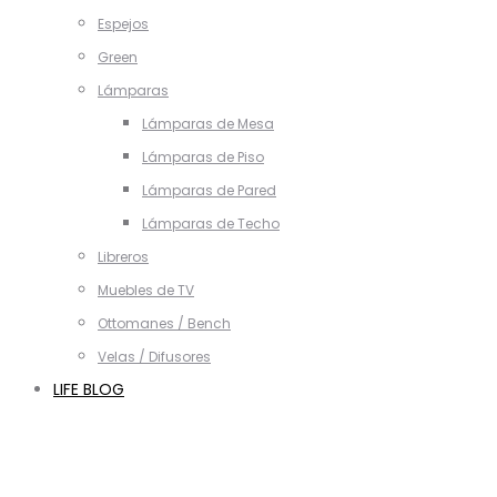
Espejos
Green
Lámparas
Lámparas de Mesa
Lámparas de Piso
Lámparas de Pared
Lámparas de Techo
Libreros
Muebles de TV
Ottomanes / Bench
Velas / Difusores
LIFE BLOG