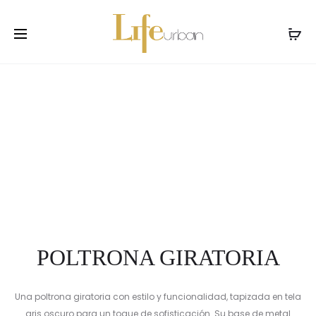
Prod
POLTRON
POLTRON
Inicio
Salas
Poltronas
POLTRONA GIRATORIA
GIRATOR
GIRATOR
navig
POLTRONA GIRATORIA
Una poltrona giratoria con estilo y funcionalidad, tapizada en tela
gris oscuro para un toque de sofisticación. Su base de metal