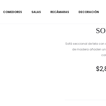
COMEDORES
SALAS
RECÁMARAS
DECORACIÓN
SO
Sofá seccional de tela con 
de madera añaden un to
com
$
2,