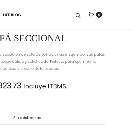
Produc
POLTRONA
GAVETERO
LIFE BLOG
0
MORA
EVA
naviga
FÁ SECCIONAL
disposición de sofá derecho y chaise izquierdo. Sus patas
que cálido y sofisticado. Perfecto para optimizar la
odidad y el estilo de tu espacio.
823.73
Incluye ITBMS.
Sin existencias