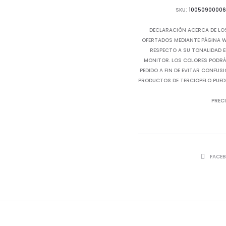
SKU:
1005090000
DECLARACIÓN ACERCA DE LO
OFERTADOS MEDIANTE PÁGINA WE
RESPECTO A SU TONALIDAD E
MONITOR. LOS COLORES PODRÁN
PEDIDO A FIN DE EVITAR CONFUS
PRODUCTOS DE TERCIOPELO PUED
PRECI
SHARE
FACE