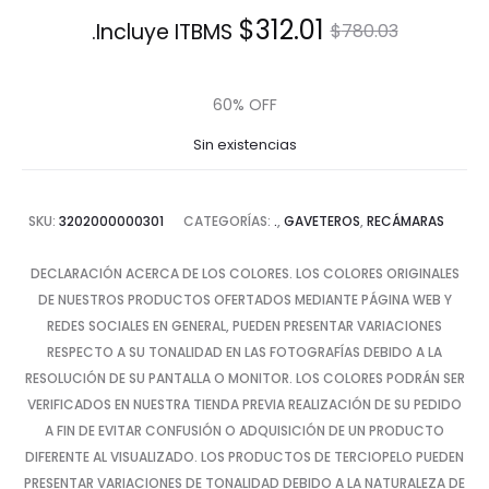
El
El
$
312.01
Incluye ITBMS.
$
780.03
precio
precio
60% OFF
actual
original
Sin existencias
es:
era:
SKU:
3202000000301
CATEGORÍAS:
.
,
GAVETEROS
,
RECÁMARAS
$312.01.
$780.03.
DECLARACIÓN ACERCA DE LOS COLORES. LOS COLORES ORIGINALES
DE NUESTROS PRODUCTOS OFERTADOS MEDIANTE PÁGINA WEB Y
REDES SOCIALES EN GENERAL, PUEDEN PRESENTAR VARIACIONES
RESPECTO A SU TONALIDAD EN LAS FOTOGRAFÍAS DEBIDO A LA
RESOLUCIÓN DE SU PANTALLA O MONITOR. LOS COLORES PODRÁN SER
VERIFICADOS EN NUESTRA TIENDA PREVIA REALIZACIÓN DE SU PEDIDO
A FIN DE EVITAR CONFUSIÓN O ADQUISICIÓN DE UN PRODUCTO
DIFERENTE AL VISUALIZADO. LOS PRODUCTOS DE TERCIOPELO PUEDEN
PRESENTAR VARIACIONES DE TONALIDAD DEBIDO A LA NATURALEZA DE