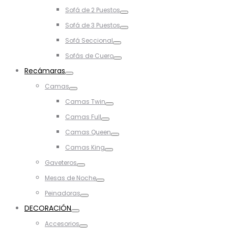
Toggle
Sofá de 2 Puestos
Toggle
Sofá de 3 Puestos
Toggle
Sofá Seccional
Toggle
Sofás de Cuero
Toggle
Recámaras
Toggle
Camas
Toggle
Camas Twin
Toggle
Camas Full
Toggle
Camas Queen
Toggle
Camas King
Toggle
Gaveteros
Toggle
Mesas de Noche
Toggle
Peinadoras
Toggle
DECORACIÓN
Toggle
Accesorios