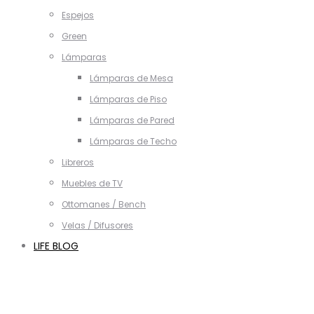
Espejos
Green
Lámparas
Lámparas de Mesa
Lámparas de Piso
Lámparas de Pared
Lámparas de Techo
Libreros
Muebles de TV
Ottomanes / Bench
Velas / Difusores
LIFE BLOG