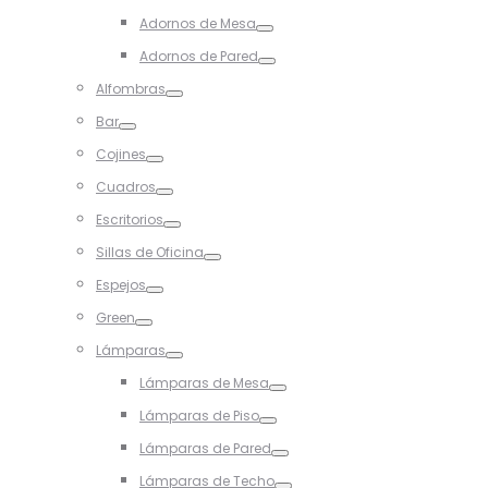
Toggle
Adornos de Mesa
Toggle
Adornos de Pared
Toggle
Alfombras
Toggle
Bar
Toggle
Cojines
Toggle
Cuadros
Toggle
Escritorios
Toggle
Sillas de Oficina
Toggle
Espejos
Toggle
Green
Toggle
Lámparas
Toggle
Lámparas de Mesa
Toggle
Lámparas de Piso
Toggle
Lámparas de Pared
Toggle
Lámparas de Techo