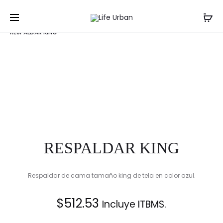
Prod
SOFÁ
RESPALD
Inicio
Recámaras
Camas
Camas King
DE
KING
navig
RESPALDAR KING
TRES
ROSÉ
PUESTOS
RESPALDAR KING
Respaldar de cama tamaño king de tela en color azul.
$
512.53
Incluye ITBMS.