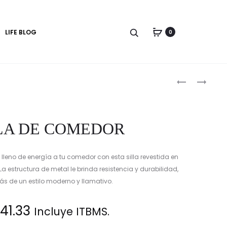
LIFE BLOG
0
Produc
SILLA
SILLA
DE
DE
naviga
COMEDOR
COMEDOR
NERIO
LA DE COMEDOR
lleno de energía a tu comedor con esta silla revestida en
La estructura de metal le brinda resistencia y durabilidad,
s de un estilo moderno y llamativo.
41.33
Incluye ITBMS.