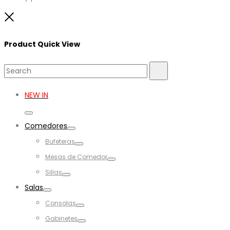
Close
Product Quick View
Search
Search
for:
NEW IN
Toggle
Comedores
Toggle
Bufeteras
Toggle
Mesas de Comedor
Toggle
Sillas
Toggle
Salas
Toggle
Consolas
Toggle
Gabinetes
Toggle