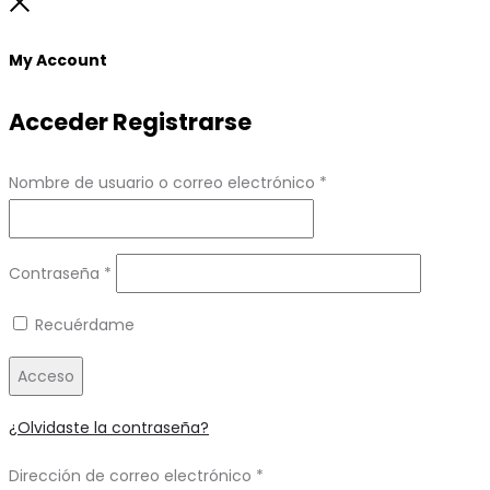
to
Close
top
My Account
Acceder
Registrarse
Obligatorio
Nombre de usuario o correo electrónico
*
Obligatorio
Contraseña
*
Recuérdame
Acceso
¿Olvidaste la contraseña?
Obligatorio
Dirección de correo electrónico
*