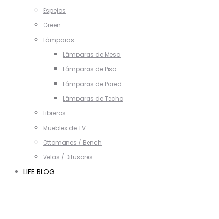
Espejos
Green
Lámparas
Lámparas de Mesa
Lámparas de Piso
Lámparas de Pared
Lámparas de Techo
Libreros
Muebles de TV
Ottomanes / Bench
Velas / Difusores
LIFE BLOG