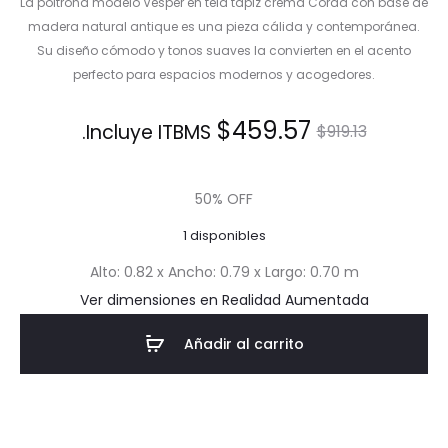
La poltrona modelo Vesper en tela tapiz crema Corda con base de
madera natural antique es una pieza cálida y contemporánea.
Su diseño cómodo y tonos suaves la convierten en el acento
perfecto para espacios modernos y acogedores.
El
El
$
459.57
Incluye ITBMS.
$
919.13
precio
precio
50% OFF
actual
original
1 disponibles
es:
era:
Alto: 0.82 x Ancho: 0.79 x Largo: 0.70 m
Ver dimensiones en Realidad Aumentada
$459.57.
$919.13.
Añadir al carrito