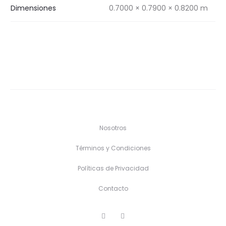
Dimensiones
0.7000 × 0.7900 × 0.8200 m
Nosotros
Términos y Condiciones
Políticas de Privacidad
Contacto
F
I
a
n