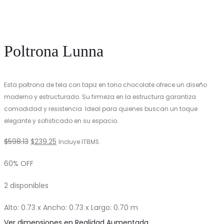
Poltrona Lunna
Esta poltrona de tela con tapiz en tono chocolate ofrece un diseño
moderno y estructurado. Su firmeza en la estructura garantiza
comodidad y resistencia. Ideal para quienes buscan un toque
elegante y sofisticado en su espacio.
El
El
$
598.13
$
239.25
Incluye ITBMS.
precio
precio
60% OFF
original
actual
2 disponibles
era:
es:
$598.13.
$239.25.
Alto: 0.73 x Ancho: 0.73 x Largo: 0.70 m
Ver dimensiones en Realidad Aumentada