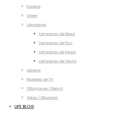
Espejos
Green
Lámparas
Lámparas de Mesa
Lámparas de Piso
Lámparas de Pared
Lámparas de Techo
Libreros
Muebles de TV
Ottomanes / Bench
Velas / Difusores
LIFE BLOG