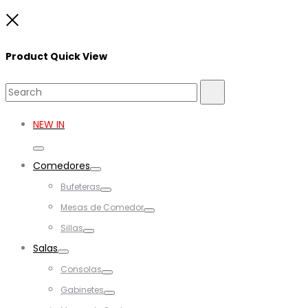
Close
Product Quick View
Search
Search
for:
NEW IN
Toggle
Comedores
Toggle
Bufeteras
Toggle
Mesas de Comedor
Toggle
Sillas
Toggle
Salas
Toggle
Consolas
Toggle
Gabinetes
Toggle