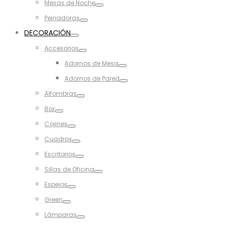
Mesas de Noche
Toggle
Peinadoras
Toggle
DECORACIÓN
Toggle
Accesorios
Toggle
Adornos de Mesa
Toggle
Adornos de Pared
Toggle
Alfombras
Toggle
Bar
Toggle
Cojines
Toggle
Cuadros
Toggle
Escritorios
Toggle
Sillas de Oficina
Toggle
Espejos
Toggle
Green
Toggle
Lámparas
Toggle