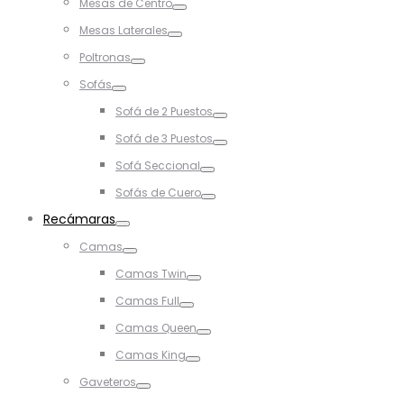
Mesas de Centro
Toggle
Mesas Laterales
Toggle
Poltronas
Toggle
Sofás
Toggle
Sofá de 2 Puestos
Toggle
Sofá de 3 Puestos
Toggle
Sofá Seccional
Toggle
Sofás de Cuero
Toggle
Recámaras
Toggle
Camas
Toggle
Camas Twin
Toggle
Camas Full
Toggle
Camas Queen
Toggle
Camas King
Toggle
Gaveteros
Toggle