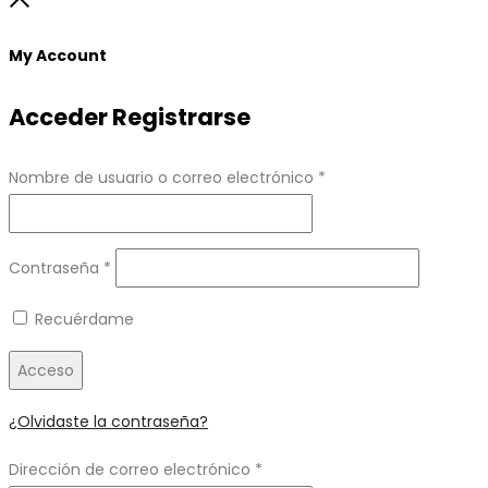
to
Close
top
My Account
Acceder
Registrarse
Obligatorio
Nombre de usuario o correo electrónico
*
Obligatorio
Contraseña
*
Recuérdame
Acceso
¿Olvidaste la contraseña?
Obligatorio
Dirección de correo electrónico
*