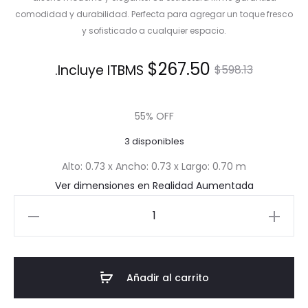
comodidad y durabilidad. Perfecta para agregar un toque fresco
y sofisticado a cualquier espacio.
El
El
$
267.50
Incluye ITBMS.
$
598.13
precio
precio
55% OFF
actual
original
3 disponibles
es:
era:
Alto: 0.73 x Ancho: 0.73 x Largo: 0.70 m
Ver dimensiones en Realidad Aumentada
$267.50.
$598.13.
Poltrona
Lunna
cantidad
Añadir al carrito