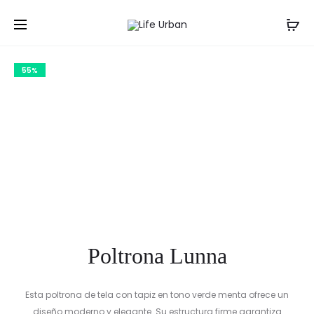
Prod
POLTRON
SOFÁ
Inicio
Salas
Poltronas
Poltrona Lunna
LUNNA
CAMA
navig
55%
Poltrona Lunna
Esta poltrona de tela con tapiz en tono verde menta ofrece un
diseño moderno y elegante. Su estructura firme garantiza