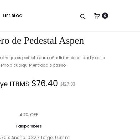
Produc
PERCHERO
LÁMPARA
LIFE BLOG
0
ASPEN
DE
naviga
MESA
ro de Pedestal Aspen
al negro es perfecto para añadir funcionalidad y estilo
rno a cualquier entrada o pasillo.
El
El
$
76.40
ye ITBMS.
$
127.33
precio
precio
actual
original
40% OFF
1 disponibles
es:
era:
 1.70 x Ancho: 0.32 x Largo: 0.32 m