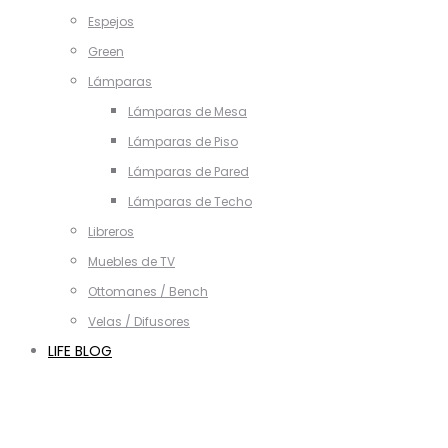
Espejos
Green
Lámparas
Lámparas de Mesa
Lámparas de Piso
Lámparas de Pared
Lámparas de Techo
Libreros
Muebles de TV
Ottomanes / Bench
Velas / Difusores
LIFE BLOG