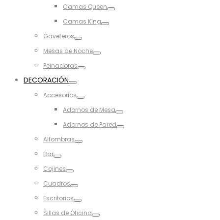
Toggle
Camas Queen
Toggle
Camas King
Toggle
Gaveteros
Toggle
Mesas de Noche
Toggle
Peinadoras
Toggle
DECORACIÓN
Toggle
Accesorios
Toggle
Adornos de Mesa
Toggle
Adornos de Pared
Toggle
Alfombras
Toggle
Bar
Toggle
Cojines
Toggle
Cuadros
Toggle
Escritorios
Toggle
Sillas de Oficina