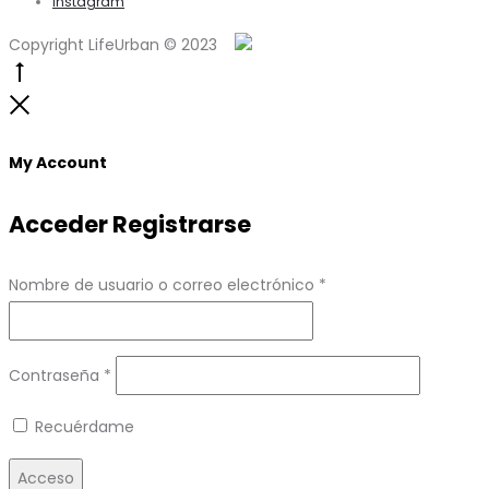
Instagram
Copyright LifeUrban © 2023
Go
to
Close
top
My Account
Acceder
Registrarse
Obligatorio
Nombre de usuario o correo electrónico
*
Obligatorio
Contraseña
*
Recuérdame
Acceso