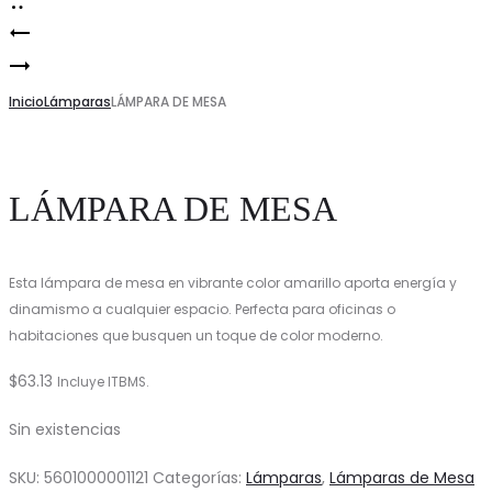
Perchero
Product
Mesa
de
navigation
de
Inicio
Pedestal
Lámparas
LÁMPARA DE MESA
Comedor
Aspen
Ovalada
LÁMPARA DE MESA
Aitana
Esta lámpara de mesa en vibrante color amarillo aporta energía y
dinamismo a cualquier espacio. Perfecta para oficinas o
habitaciones que busquen un toque de color moderno.
$
63.13
Incluye ITBMS.
Sin existencias
SKU:
5601000001121
Categorías:
Lámparas
,
Lámparas de Mesa