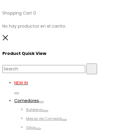
Shopping Cart
0
No hay productos en el carrito.
Close
Product Quick View
Search
Search
for:
NEW IN
Toggle
Comedores
Toggle
Bufeteras
Toggle
Mesas de Comedor
Toggle
Sillas
Toggle