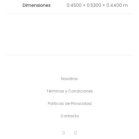
Dimensiones
0.4500 × 0.5300 × 0.4400 m
Nosotros
Términos y Condiciones
Políticas de Privacidad
Contacto
F
I
a
n