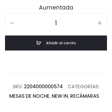
Aumentada
Mesa
de
Noche
Añadir al carrito
New
Palo
cantidad
SKU:
2204000000574
CATEGORÍAS:
MESAS DE NOCHE
,
NEW IN
,
RECÁMARAS