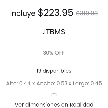
El
El
$
223.95
Incluye
$
319.93
precio
precio
ITBMS.
actual
original
30% OFF
es:
era:
19 disponibles
$223.95.
$319.93.
Alto: 0.44 x Ancho: 0.53 x Largo: 0.45
m
Ver dimensiones en Realidad