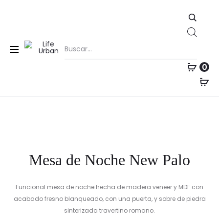
Pro
Búsqu
Inicio
Recámaras
Mesas de Noche
Mesa de Noche
MESA
MUEBL
de
New Palo
DE
DE
nav
produ
0
COME
TV
30%
REDO
DE
MARTI
PISO
NEW
PALO
Mesa de Noche New Palo
Funcional mesa de noche hecha de madera veneer y MDF con
acabado fresno blanqueado, con una puerta, y sobre de piedra
sinterizada travertino romano.