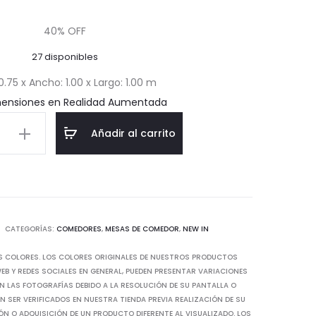
actual
original
40% OFF
27 disponibles
es:
era:
 0.75 x Ancho: 1.00 x Largo: 1.00 m
$250.38.
$417.30.
mensiones en Realidad Aumentada
Añadir al carrito
r
a
d
CATEGORÍAS:
COMEDORES
,
MESAS DE COMEDOR
,
NEW IN
S COLORES. LOS COLORES ORIGINALES DE NUESTROS PRODUCTOS
B Y REDES SOCIALES EN GENERAL, PUEDEN PRESENTAR VARIACIONES
N LAS FOTOGRAFÍAS DEBIDO A LA RESOLUCIÓN DE SU PANTALLA O
 SER VERIFICADOS EN NUESTRA TIENDA PREVIA REALIZACIÓN DE SU
IÓN O ADQUISICIÓN DE UN PRODUCTO DIFERENTE AL VISUALIZADO. LOS