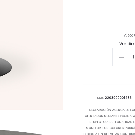
Alto:
Ver di
Mesa
de
Comedo
Redond
Martini
cantida
SKU:
2203000001436
DECLARACIÓN ACERCA DE LO
OFERTADOS MEDIANTE PÁGINA WE
RESPECTO A SU TONALIDAD E
MONITOR. LOS COLORES PODRÁN
PEDIDO A FIN DE EVITAR CONFUS