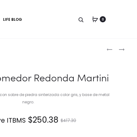
LIFE BLOG
0
Produc
MESA
MESA
DE
DE
naviga
COMEDOR
NOCHE
REDONDA
NEW
medor Redonda Martini
MARTINI
PALO
 sobre de piedra sinterizada color gris, y base de metal
negro.
El
El
$
250.38
ye ITBMS.
$
417.30
precio
precio