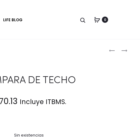
LIFE BLOG
0
Produc
LÁMPARA
LÁMPARA
DE
DE
naviga
PISO
TECHO
ALUX
BOSQUE
PARA DE TECHO
70.13
Incluye ITBMS.
Sin existencias