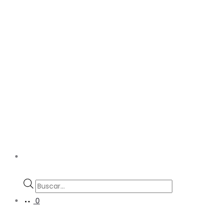
Búsqueda
de
0
productos