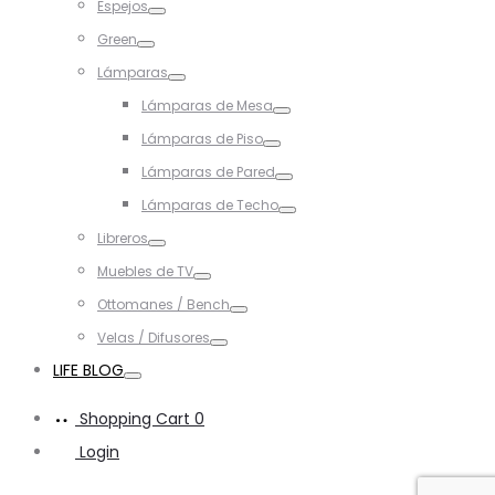
Espejos
Toggle
Green
Toggle
Lámparas
Toggle
Lámparas de Mesa
Toggle
Lámparas de Piso
Toggle
Lámparas de Pared
Toggle
Lámparas de Techo
Toggle
Libreros
Toggle
Muebles de TV
Toggle
Ottomanes / Bench
Toggle
Velas / Difusores
Toggle
LIFE BLOG
Toggle
Shopping Cart
0
Login