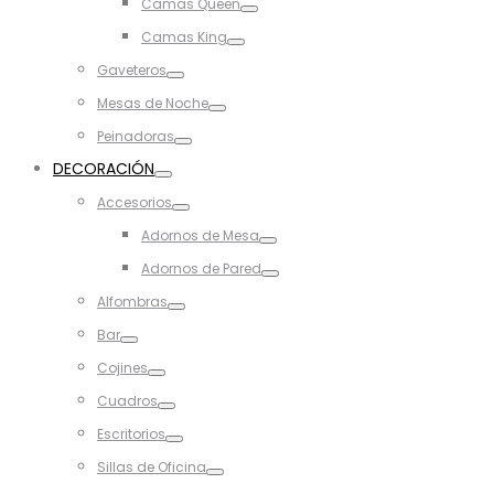
Camas Queen
Toggle
Camas King
Toggle
Gaveteros
Toggle
Mesas de Noche
Toggle
Peinadoras
Toggle
DECORACIÓN
Toggle
Accesorios
Toggle
Adornos de Mesa
Toggle
Adornos de Pared
Toggle
Alfombras
Toggle
Bar
Toggle
Cojines
Toggle
Cuadros
Toggle
Escritorios
Toggle
Sillas de Oficina
Toggle