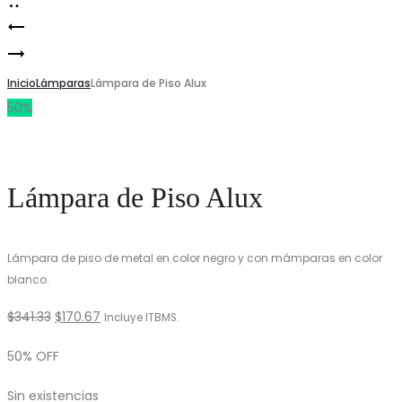
Lámpara
Product
LAMPARA
de
navigation
DE
Inicio
Piso
Lámparas
Lámpara de Piso Alux
50%
TECHO
Solar
de
Metal
Lámpara de Piso Alux
Lámpara de piso de metal en color negro y con mámparas en color
blanco.
El
El
$
341.33
$
170.67
Incluye ITBMS.
precio
precio
50% OFF
original
actual
Sin existencias
era:
es: