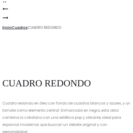
Cuadro
Product
CUADRO
en
navigation
REDONDO
Inicio
Óleo
Cuadros
CUADRO REDONDO
Manzana
Verde
CUADRO REDONDO
Cuadro redondo en óleo con fondo de cuadros blancos y azules, y un
tomate como elemento central. Enmarcado en negro, esta obra
combina lo cotidiano con una estética pop y vibrante, ideal para
espacios modernos que buscan un detalle original y con
personalidad.