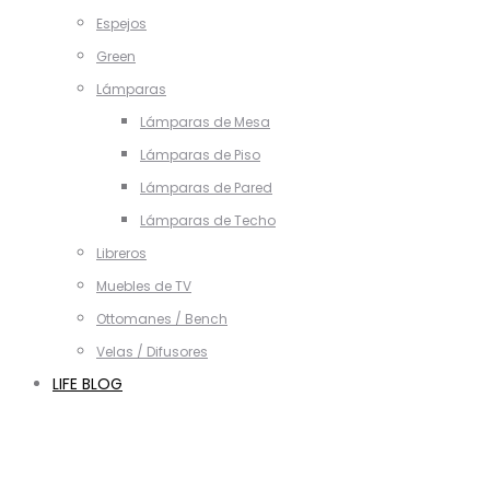
Espejos
Green
Lámparas
Lámparas de Mesa
Lámparas de Piso
Lámparas de Pared
Lámparas de Techo
Libreros
Muebles de TV
Ottomanes / Bench
Velas / Difusores
LIFE BLOG