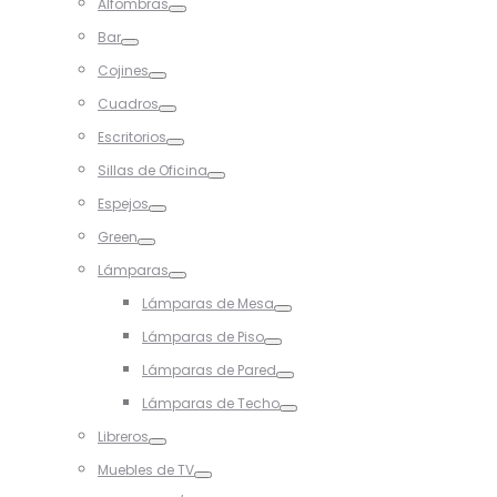
Alfombras
Toggle
Bar
Toggle
Cojines
Toggle
Cuadros
Toggle
Escritorios
Toggle
Sillas de Oficina
Toggle
Espejos
Toggle
Green
Toggle
Lámparas
Toggle
Lámparas de Mesa
Toggle
Lámparas de Piso
Toggle
Lámparas de Pared
Toggle
Lámparas de Techo
Toggle
Libreros
Toggle
Muebles de TV
Toggle