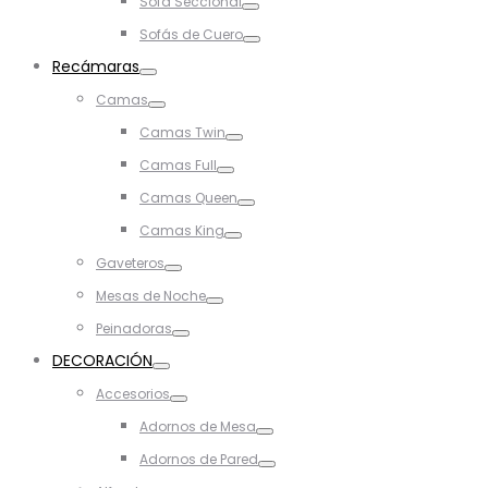
Sofá Seccional
Toggle
Sofás de Cuero
Toggle
Recámaras
Toggle
Camas
Toggle
Camas Twin
Toggle
Camas Full
Toggle
Camas Queen
Toggle
Camas King
Toggle
Gaveteros
Toggle
Mesas de Noche
Toggle
Peinadoras
Toggle
DECORACIÓN
Toggle
Accesorios
Toggle
Adornos de Mesa
Toggle
Adornos de Pared
Toggle