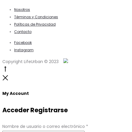
Nosotros
Términos y Condiciones
Políticas de Privacidad
Contacto
Facebook
Instagram
Copyright LifeUrban © 2023
Go
to
Close
top
My Account
Acceder
Registrarse
Obligatorio
Nombre de usuario o correo electrónico
*