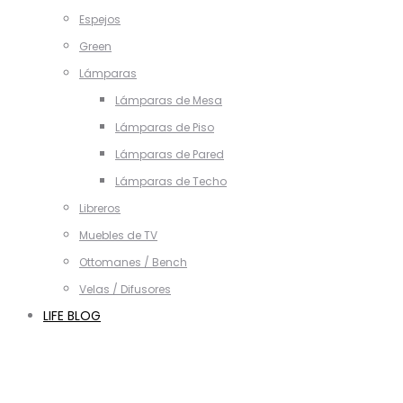
Espejos
Green
Lámparas
Lámparas de Mesa
Lámparas de Piso
Lámparas de Pared
Lámparas de Techo
Libreros
Muebles de TV
Ottomanes / Bench
Velas / Difusores
LIFE BLOG