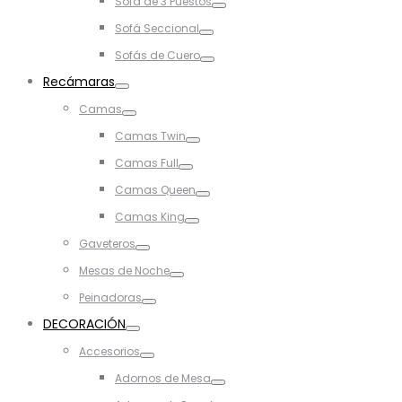
Sofá de 3 Puestos
Toggle
Sofá Seccional
Toggle
Sofás de Cuero
Toggle
Recámaras
Toggle
Camas
Toggle
Camas Twin
Toggle
Camas Full
Toggle
Camas Queen
Toggle
Camas King
Toggle
Gaveteros
Toggle
Mesas de Noche
Toggle
Peinadoras
Toggle
DECORACIÓN
Toggle
Accesorios
Toggle
Adornos de Mesa
Toggle