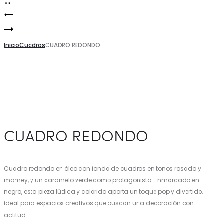
CUADRO
Product
CUADRO
REDONDO
navigation
REDONDO
Inicio
Cuadros
CUADRO REDONDO
CUADRO REDONDO
Cuadro redondo en óleo con fondo de cuadros en tonos rosado y
mamey, y un caramelo verde como protagonista. Enmarcado en
negro, esta pieza lúdica y colorida aporta un toque pop y divertido,
ideal para espacios creativos que buscan una decoración con
actitud.