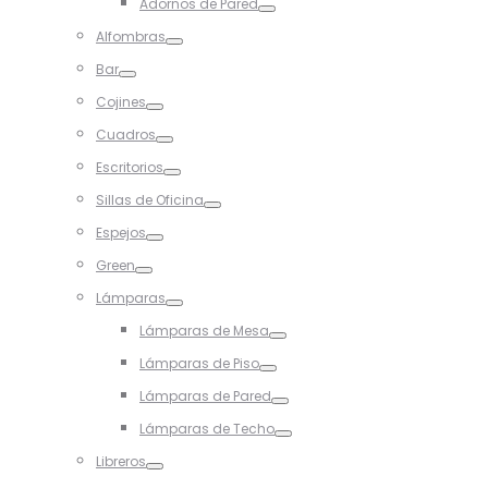
Adornos de Pared
Toggle
Alfombras
Toggle
Bar
Toggle
Cojines
Toggle
Cuadros
Toggle
Escritorios
Toggle
Sillas de Oficina
Toggle
Espejos
Toggle
Green
Toggle
Lámparas
Toggle
Lámparas de Mesa
Toggle
Lámparas de Piso
Toggle
Lámparas de Pared
Toggle
Lámparas de Techo
Toggle
Libreros
Toggle