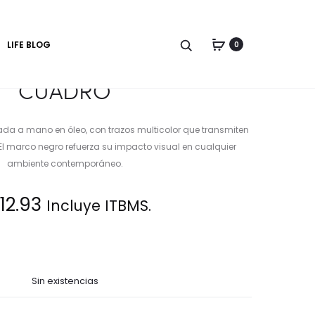
Produc
CUADRO
CUADRO
naviga
LIFE BLOG
0
CUADRO
tada a mano en óleo, con trazos multicolor que transmiten
El marco negro refuerza su impacto visual en cualquier
ambiente contemporáneo.
12.93
Incluye ITBMS.
Sin existencias