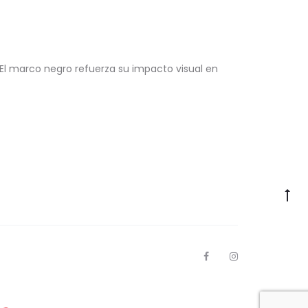
 El marco negro refuerza su impacto visual en
Go
to
to
F
I
a
n
c
s
e
t
b
a
o
g