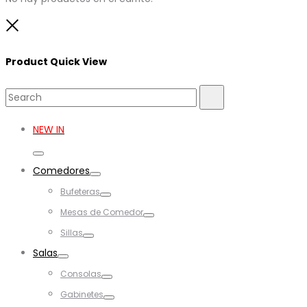
Close
Product Quick View
Search
Search
for:
NEW IN
Toggle
Comedores
Toggle
Bufeteras
Toggle
Mesas de Comedor
Toggle
Sillas
Toggle
Salas
Toggle
Consolas
Toggle
Gabinetes
Toggle