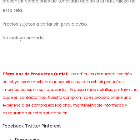
presentar variaciones de tonalidad debido a la naturaleza de
esta tela.
Precios sujetos a variar sin previo aviso.
No incluye armado.
Términos de Productos Outlet:
Los artículos de nuestra sección
outlet, ya sean muebles o accesorios, pueden exhibir pequeñas
imperfecciones en sus acabados. Si desea más detalles, por favor, no
dude en contactarnos. Nuestro compromiso es proporcionarle una
experiencia de compra excepcional, manteniéndolo informado y
asegurando su total satisfacción.
Share
Facebook
Twitter
Pinterest
Descripción