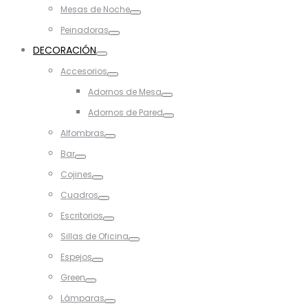
Toggle
Mesas de Noche
Toggle
Peinadoras
Toggle
DECORACIÓN
Toggle
Accesorios
Toggle
Adornos de Mesa
Toggle
Adornos de Pared
Toggle
Alfombras
Toggle
Bar
Toggle
Cojines
Toggle
Cuadros
Toggle
Escritorios
Toggle
Sillas de Oficina
Toggle
Espejos
Toggle
Green
Toggle
Lámparas