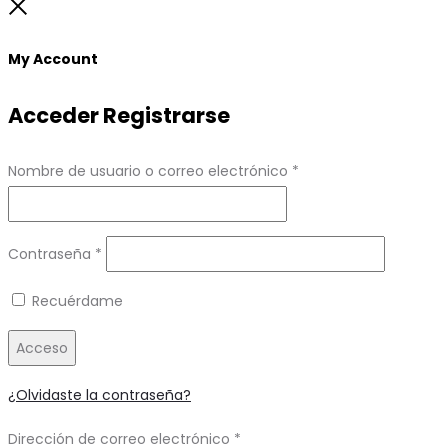
to
Close
top
My Account
Acceder
Registrarse
Obligatorio
Nombre de usuario o correo electrónico
*
Obligatorio
Contraseña
*
Recuérdame
Acceso
¿Olvidaste la contraseña?
Obligatorio
Dirección de correo electrónico
*