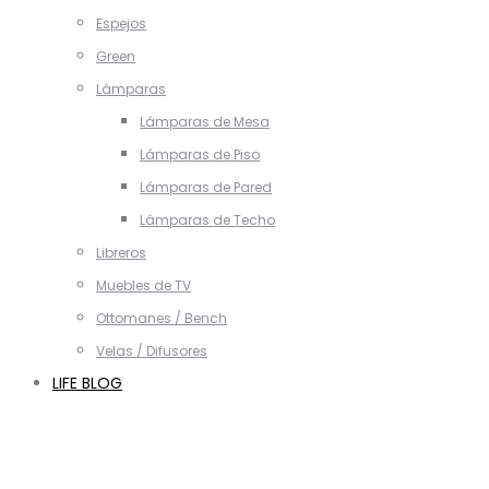
Espejos
Green
Lámparas
Lámparas de Mesa
Lámparas de Piso
Lámparas de Pared
Lámparas de Techo
Libreros
Muebles de TV
Ottomanes / Bench
Velas / Difusores
LIFE BLOG