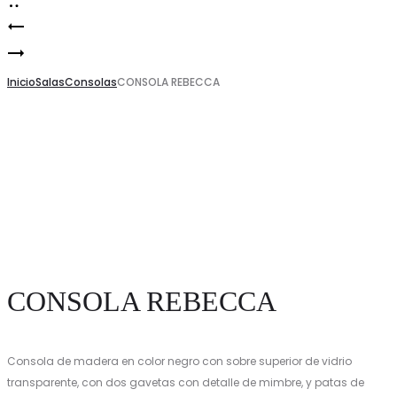
Planta
Product
CONSOLA
Suculenta
navigation
BRISTOL
Inicio
Verde
Salas
Consolas
CONSOLA REBECCA
CONSOLA REBECCA
Consola de madera en color negro con sobre superior de vidrio
transparente, con dos gavetas con detalle de mimbre, y patas de