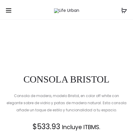
Prod
CONSOL
MESA
Inicio
Salas
Consolas
CONSOLA BRISTOL
REBECCA
DE
navig
COMEDO
CONSOLA BRISTOL
Consola de madera, modelo Bristol, en color off white con
elegante sobre de vidrio y patas de madera natural. Esta consola
añade un toque de estilo y funcionalidad a tu espacio.
$
533.93
Incluye ITBMS.