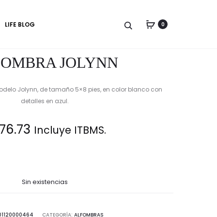
Produc
ALFOMBRA
ALFOMBRA
LIFE BLOG
0
MONROE
RECTANGUL
naviga
COLORADO
FOMBRA JOLYNN
delo Jolynn, de tamaño 5×8 pies, en color blanco con
detalles en azul.
76.73
Incluye ITBMS.
Sin existencias
01120000464
CATEGORÍA:
ALFOMBRAS