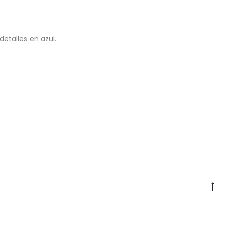
etalles en azul.
Go
to
to