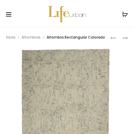
Prod
ALFOMBR
ALFOMBR
Inicio
Alfombras
Alfombra Rectangular Colorado
JOLYNN
AYLA
navig