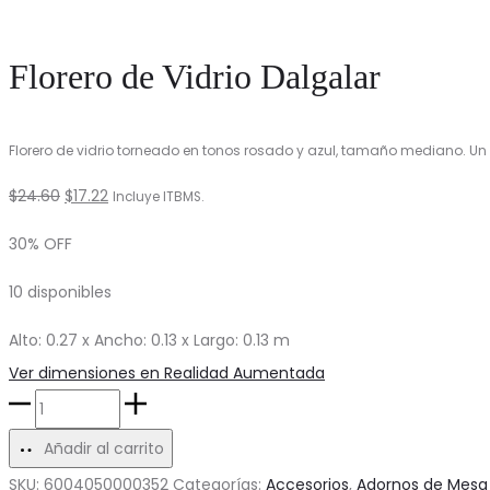
Florero de Vidrio Dalgalar
Florero de vidrio torneado en tonos rosado y azul, tamaño mediano. U
El
El
$
24.60
$
17.22
Incluye ITBMS.
precio
precio
30% OFF
original
actual
10 disponibles
era:
es:
$24.60.
$17.22.
Alto: 0.27 x Ancho: 0.13 x Largo: 0.13 m
Ver dimensiones en Realidad Aumentada
Florero
de
Añadir al carrito
Vidrio
SKU:
6004050000352
Categorías:
Accesorios
,
Adornos de Mesa