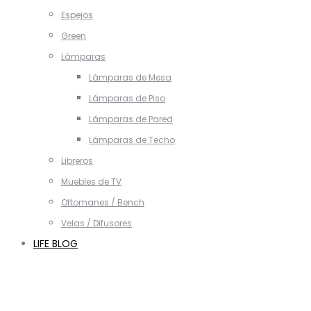
Espejos
Green
Lámparas
Lámparas de Mesa
Lámparas de Piso
Lámparas de Pared
Lámparas de Techo
Libreros
Muebles de TV
Ottomanes / Bench
Velas / Difusores
LIFE BLOG