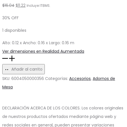
El
El
$
16.04
$
11.22
Incluye ITBMS.
precio
precio
30% OFF
original
actual
1 disponibles
era:
es:
$16.04.
$11.22.
Alto: 0.12 x Ancho: 0.16 x Largo: 0.16 m
Ver dimensiones en Realidad Aumentada
Florero
de
Añadir al carrito
Vidrio
SKU:
6004050000356
Categorías:
Accesorios
,
Adornos de
Katlam
Mesa
II
cantidad
DECLARACIÓN ACERCA DE LOS COLORES. Los colores originales
de nuestros productos ofertados mediante página web y
redes sociales en general, pueden presentar variaciones