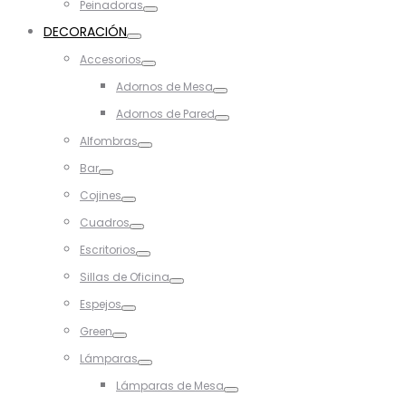
Peinadoras
Toggle
DECORACIÓN
Toggle
Accesorios
Toggle
Adornos de Mesa
Toggle
Adornos de Pared
Toggle
Alfombras
Toggle
Bar
Toggle
Cojines
Toggle
Cuadros
Toggle
Escritorios
Toggle
Sillas de Oficina
Toggle
Espejos
Toggle
Green
Toggle
Lámparas
Toggle
Lámparas de Mesa
Toggle