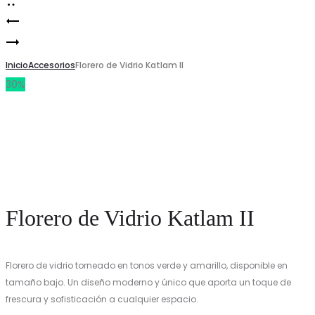
Florero
Product
Florero
de
navigation
de
Inicio
Vidrio
Accesorios
Florero de Vidrio Katlam II
30%
Vidrio
Dalgalar
Kampin
Florero de Vidrio Katlam II
Florero de vidrio torneado en tonos verde y amarillo, disponible en
tamaño bajo. Un diseño moderno y único que aporta un toque de
frescura y sofisticación a cualquier espacio.