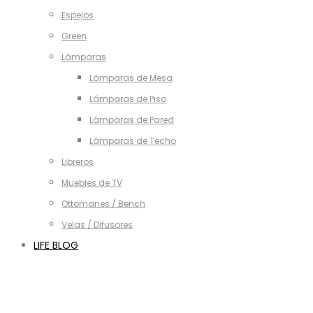
Espejos
Green
Lámparas
Lámparas de Mesa
Lámparas de Piso
Lámparas de Pared
Lámparas de Techo
Libreros
Muebles de TV
Ottomanes / Bench
Velas / Difusores
LIFE BLOG