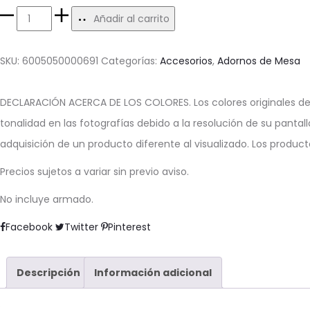
Jarrón
Añadir al carrito
de
Vidrio
SKU:
6005050000691
Categorías:
Accesorios
,
Adornos de Mesa
Naranja
Ampulla
DECLARACIÓN ACERCA DE LOS COLORES. Los colores originales de
cantidad
tonalidad en las fotografías debido a la resolución de su pantall
adquisición de un producto diferente al visualizado. Los produc
Precios sujetos a variar sin previo aviso.
No incluye armado.
Share
Facebook
Twitter
Pinterest
Descripción
Información adicional