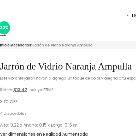
L
Product
Figura
30%
navigation
Jarrón
Firuth
de
Inicio
–
Accesorios
Jarrón de Vidrio Naranja Ampulla
Vidrio
Resina
Naranja
Jarrón de Vidrio Naranja Ampulla
Vather
Este vibrante jarrón naranja agrega un toque de color y alegría a tu espa
El
El
$
19.25
$
13.47
Incluye ITBMS.
precio
precio
30% OFF
original
actual
4 disponibles
era:
es:
Alto: 0.22 x Ancho: 0.15 x Largo: 0.15 m
$19.25.
$13.47.
Ver dimensiones en Realidad Aumentada