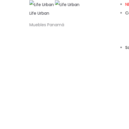
N
C
Life Urban
Muebles Panamá
S