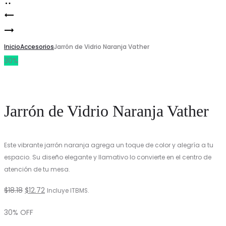
Jarrón
Product
Jarrón
de
navigation
de
Inicio
Vidrio
Accesorios
Jarrón de Vidrio Naranja Vather
30%
Vidrio
Naranja
Naranja
Ampulla
Stamuz
Jarrón de Vidrio Naranja Vather
Este vibrante jarrón naranja agrega un toque de color y alegría a tu
espacio. Su diseño elegante y llamativo lo convierte en el centro de
atención de tu mesa.
El
El
$
18.18
$
12.72
Incluye ITBMS.
precio
precio
30% OFF
original
actual