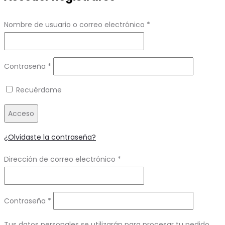
Obligatorio
Nombre de usuario o correo electrónico
*
Obligatorio
Contraseña
*
Recuérdame
Acceso
¿Olvidaste la contraseña?
Obligatorio
Dirección de correo electrónico
*
Obligatorio
Contraseña
*
Tus datos personales se utilizarán para procesar tu pedido,