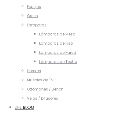
Espejos
Green
Lámparas
Lámparas de Mesa
Lámparas de Piso
Lámparas de Pared
Lámparas de Techo
Libreros
Muebles de TV
Ottomanes / Bench
Velas / Difusores
LIFE BLOG