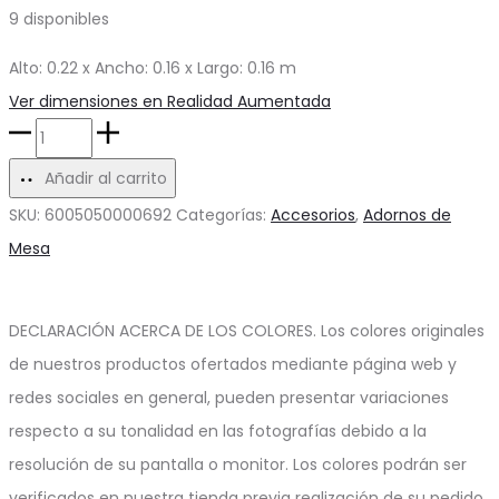
9 disponibles
era:
es:
$18.18.
$12.72.
Alto: 0.22 x Ancho: 0.16 x Largo: 0.16 m
Ver dimensiones en Realidad Aumentada
Jarrón
de
Añadir al carrito
Vidrio
SKU:
6005050000692
Categorías:
Accesorios
,
Adornos de
Naranja
Mesa
Vather
cantidad
DECLARACIÓN ACERCA DE LOS COLORES. Los colores originales
de nuestros productos ofertados mediante página web y
redes sociales en general, pueden presentar variaciones
respecto a su tonalidad en las fotografías debido a la
resolución de su pantalla o monitor. Los colores podrán ser
verificados en nuestra tienda previa realización de su pedido