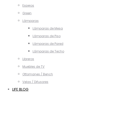
Espejos
Green
Lámparas
Lámparas de Mesa
Lámparas de Piso
Lámparas de Pared
Lámparas de Techo
Libreros
Muebles de TV
Ottomanes / Bench
Velas / Difusores
LIFE BLOG