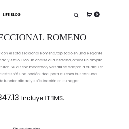
Produc
SOFÁ
SOFÁ
LIFE BLOG
0
DE
SECCIONAL
naviga
UN
ROMENO
PUESTO
SECCIONAL ROMENO
DE
CUERO
URBAN
r con el sofá seccional Romeno, tapizado en una elegante
BLOCK
ad y estilo. Con un chaise a la derecha, ofrece un amplio
frutar. Su diseño moderno y versátil se adapta a cualquier
 este sofá una opción ideal para quienes buscan una
 funcionalidad y sofisticación en su hogar.
,347.13
Incluye ITBMS.
Sin existencias