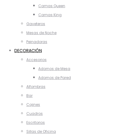
Camas Queen
Camas King
Gaveteros
Mesas de Noche
Peinadoras
DECORACIÓN
Accesorios
Adornos de Mesa
Adornos de Pared
Alfombras
Bar
Cojines
Cuadros
Escritorios
Sillas de Oficina