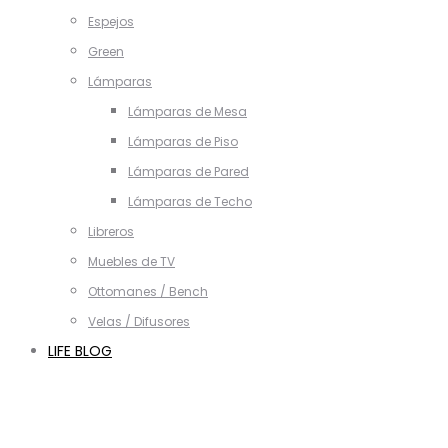
Espejos
Green
Lámparas
Lámparas de Mesa
Lámparas de Piso
Lámparas de Pared
Lámparas de Techo
Libreros
Muebles de TV
Ottomanes / Bench
Velas / Difusores
LIFE BLOG