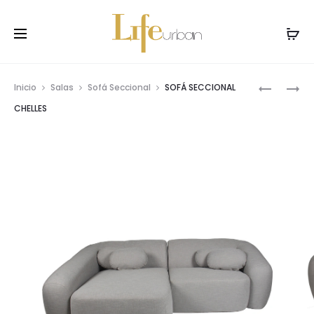
Prod
SOFÁ
SOFÁ
Inicio
Salas
Sofá Seccional
SOFÁ SECCIONAL
DE
CAMA
navig
CHELLES
DOS
PUESTOS
VITTORIO