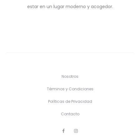
estar en un lugar moderno y acogedor.
Nosotros
Términos y Condiciones
Políticas de Privacidad
Contacto
F
I
a
n
c
s