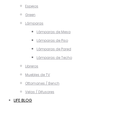
Espejos
Green
Lámparas
Lámparas de Mesa
Lámparas de Piso
Lámparas de Pared
Lámparas de Techo
Libreros
Muebles de TV
Ottomanes / Bench
Velas / Difusores
LIFE BLOG