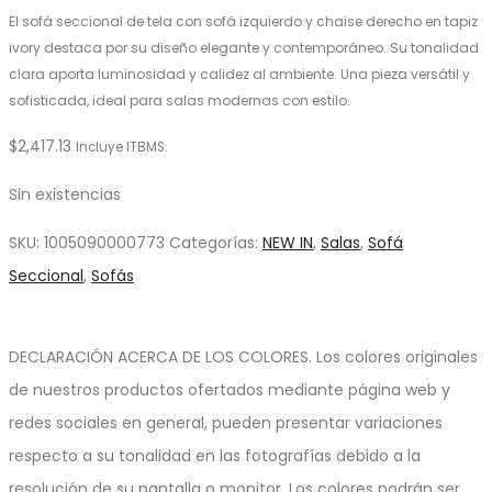
El sofá seccional de tela con sofá izquierdo y chaise derecho en tapiz
ivory destaca por su diseño elegante y contemporáneo. Su tonalidad
clara aporta luminosidad y calidez al ambiente. Una pieza versátil y
sofisticada, ideal para salas modernas con estilo.
$
2,417.13
Incluye ITBMS.
Sin existencias
SKU:
1005090000773
Categorías:
NEW IN
,
Salas
,
Sofá
Seccional
,
Sofás
DECLARACIÓN ACERCA DE LOS COLORES. Los colores originales
de nuestros productos ofertados mediante página web y
redes sociales en general, pueden presentar variaciones
respecto a su tonalidad en las fotografías debido a la
resolución de su pantalla o monitor. Los colores podrán ser