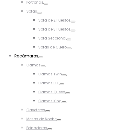
Poltronas
Toggle
Sofás
Toggle
Sofá de 2 Puestos
Toggle
Sofá de 3 Puestos
Toggle
Sofá Seccional
Toggle
Sofás de Cuero
Toggle
Recámaras
Toggle
Camas
Toggle
Camas Twin
Toggle
Camas Full
Toggle
Camas Queen
Toggle
Camas King
Toggle
Gaveteros
Toggle
Mesas de Noche
Toggle
Peinadoras
Toggle