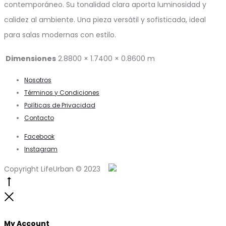
contemporáneo. Su tonalidad clara aporta luminosidad y
calidez al ambiente. Una pieza versátil y sofisticada, ideal
para salas modernas con estilo.
Dimensiones
2.8800 × 1.7400 × 0.8600 m
Nosotros
Términos y Condiciones
Políticas de Privacidad
Contacto
Facebook
Instagram
Copyright LifeUrban © 2023
Go
to
Close
top
My Account