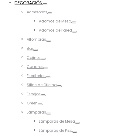
DECORACIÓN
Toggle
Accesorios
Toggle
Adornos de Mesa
Toggle
Adornos de Pared
Toggle
Alfombras
Toggle
Bar
Toggle
Cojines
Toggle
Cuadros
Toggle
Escritorios
Toggle
Sillas de Oficina
Toggle
Espejos
Toggle
Green
Toggle
Lámparas
Toggle
Lámparas de Mesa
Toggle
Lámparas de Piso
Toggle