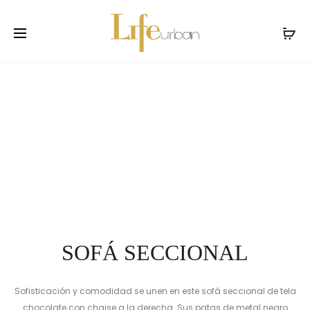
Prod
SOFÁ
SOFÁ
Inicio
Salas
Sofá Seccional
SOFÁ SECCIONAL
DE
SECCION
navig
TRES
PUESTOS
SOFÁ SECCIONAL
Sofisticación y comodidad se unen en este sofá seccional de tela
chocolate con chaise a la derecha. Sus patas de metal negro