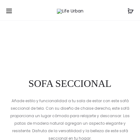
Pro
POLTRON
Inicio
Salas
Sofá Seccional
SOFA SECCIONAL
SALT
nav
SOFA SECCIONAL
Añade estilo y funcionalidad a tu sala de estar con este sofá
seccional de tela. Con su diseño de chaise derecho, este sofá
proporciona un lugar cómodo para relajarte y descansar. Las
patas de madera natural agregan un aspecto elegante y
resistente. Disfruta de la versatilidad y la belleza de este sofá
seccional en tu hogar.