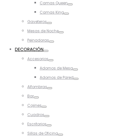
Camas Queen
Toggle
Camas King
Toggle
Gaveteros
Toggle
Mesas de Noche
Toggle
Peinadoras
Toggle
DECORACIÓN
Toggle
Accesorios
Toggle
Adornos de Mesa
Toggle
Adornos de Pared
Toggle
Alfombras
Toggle
Bar
Toggle
Cojines
Toggle
Cuadros
Toggle
Escritorios
Toggle
Sillas de Oficina
Toggle