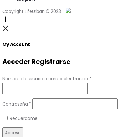
Copyright LifeUrban © 2023
Go
to
Close
top
My Account
Acceder
Registrarse
Obligatorio
Nombre de usuario o correo electrónico
*
Obligatorio
Contraseña
*
Recuérdame
Acceso