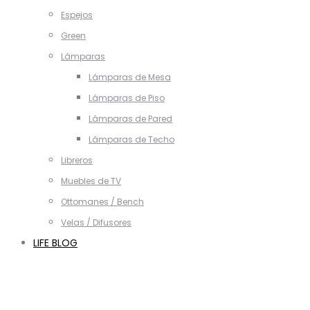
Espejos
Green
Lámparas
Lámparas de Mesa
Lámparas de Piso
Lámparas de Pared
Lámparas de Techo
Libreros
Muebles de TV
Ottomanes / Bench
Velas / Difusores
LIFE BLOG