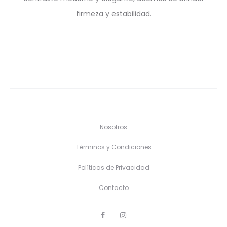
firmeza y estabilidad.
Nosotros
Términos y Condiciones
Políticas de Privacidad
Contacto
F
I
a
n