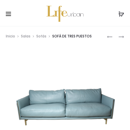
Prod
VELA
MUEBLE
Inicio
Salas
Sofás
SOFÁ DE TRES PUESTOS
AROMATI
DE
navig
BAMBOO
TV
GREEN
LE
TEA
MANS