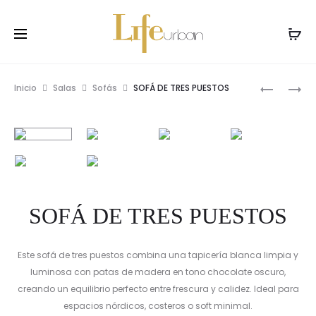
Prod
SOFÁ
SOFÁ
Inicio
Salas
Sofás
SOFÁ DE TRES PUESTOS
DE
DE
navig
TRES
TRES
PUESTOS
PUESTOS
SOFÁ DE TRES PUESTOS
Este sofá de tres puestos combina una tapicería blanca limpia y
luminosa con patas de madera en tono chocolate oscuro,
creando un equilibrio perfecto entre frescura y calidez. Ideal para
espacios nórdicos, costeros o soft minimal.