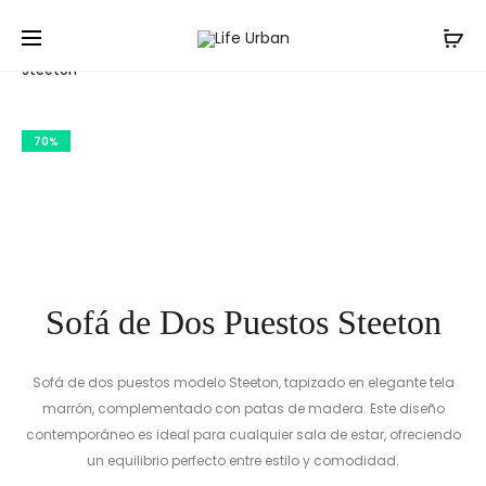
Prod
SOFÁ
SOFÁ
Inicio
Salas
Sofás
Sofá de Dos Puestos
DE
DE
navig
Steeton
3
TRES
PUESTOS
PUESTOS
70%
Sofá de Dos Puestos Steeton
Sofá de dos puestos modelo Steeton, tapizado en elegante tela
marrón, complementado con patas de madera. Este diseño
contemporáneo es ideal para cualquier sala de estar, ofreciendo
un equilibrio perfecto entre estilo y comodidad.