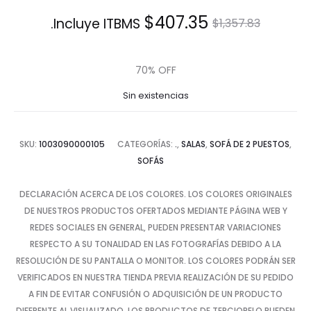
El
El
$
407.35
Incluye ITBMS.
$
1,357.83
precio
precio
70% OFF
actual
original
Sin existencias
es:
era:
SKU:
1003090000105
CATEGORÍAS:
.
,
SALAS
,
SOFÁ DE 2 PUESTOS
,
$407.35.
$1,357.83.
SOFÁS
DECLARACIÓN ACERCA DE LOS COLORES. LOS COLORES ORIGINALES
DE NUESTROS PRODUCTOS OFERTADOS MEDIANTE PÁGINA WEB Y
REDES SOCIALES EN GENERAL, PUEDEN PRESENTAR VARIACIONES
RESPECTO A SU TONALIDAD EN LAS FOTOGRAFÍAS DEBIDO A LA
RESOLUCIÓN DE SU PANTALLA O MONITOR. LOS COLORES PODRÁN SER
VERIFICADOS EN NUESTRA TIENDA PREVIA REALIZACIÓN DE SU PEDIDO
A FIN DE EVITAR CONFUSIÓN O ADQUISICIÓN DE UN PRODUCTO
DIFERENTE AL VISUALIZADO. LOS PRODUCTOS DE TERCIOPELO PUEDEN