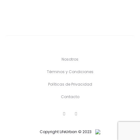
Nosotros
Términos y Condiciones
Políticas de Privacidad
Contacto
F
I
a
n
c
s
e
t
Copyright LifeUrban © 2023
b
a
o
g