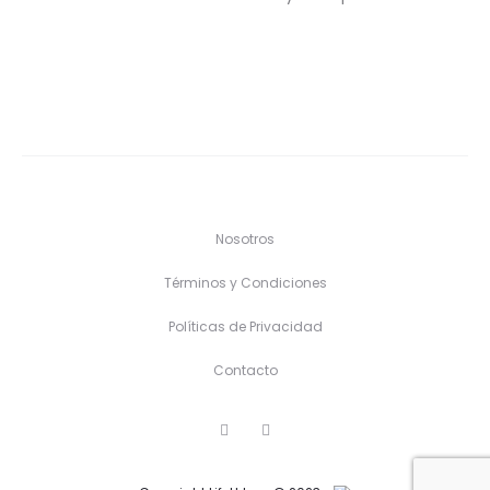
Nosotros
Términos y Condiciones
Políticas de Privacidad
Contacto
F
I
a
n
c
s
e
t