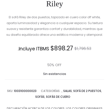
Riley
El sofá Riley de dos puestos, tapizado en cuero color off white,
aporta luminosidad y elegancia a cualquier espacio. Su textura
suave y resistente garantiza confort y durabilidad, mientras que
su diseño equilibrado ofrece una estética moderna y atemporal.
El
El
$
898.27
Incluye ITBMS.
$
1,796.53
precio
precio
50% OFF
actual
original
Sin existencias
es:
era:
SKU:
1003100000023
CATEGORÍAS:
.
,
SALAS
,
SOFÁ DE 2 PUESTOS
,
$898.27.
$1,796.53.
SOFÁS
,
SOFÁS DE CUERO
DECLARACIÓN ACERCA DE LOS COLORES. LOS COLORES ORIGINALES