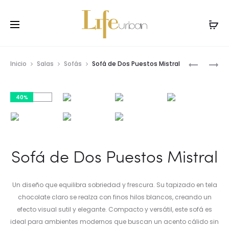
Prod
SOFÁ
SOFÁ
Inicio
Salas
Sofás
Sofá de Dos Puestos Mistral
DE
DE
navig
DOS
DOS
40%
PUESTOS
PUESTOS
MISTRAL
NORMAN
Sofá de Dos Puestos Mistral
Un diseño que equilibra sobriedad y frescura. Su tapizado en tela
chocolate claro se realza con finos hilos blancos, creando un
efecto visual sutil y elegante. Compacto y versátil, este sofá es
ideal para ambientes modernos que buscan un acento cálido sin