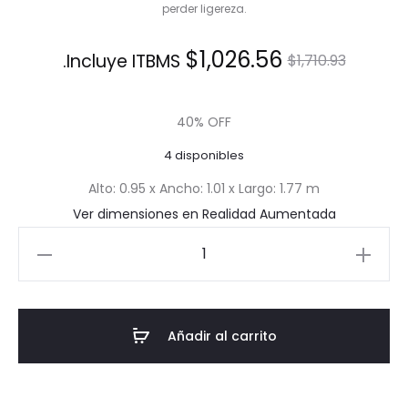
perder ligereza.
El
El
$
1,026.56
Incluye ITBMS.
$
1,710.93
precio
precio
40% OFF
actual
original
4 disponibles
es:
era:
Alto: 0.95 x Ancho: 1.01 x Largo: 1.77 m
Ver dimensiones en Realidad Aumentada
$1,026.56.
$1,710.93.
Sofá
de
Dos
Puestos
Añadir al carrito
Mistral
cantidad