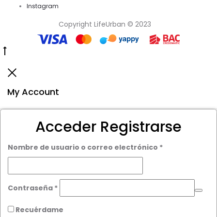
Instagram
Copyright LifeUrban © 2023
Go
to
Close
top
My Account
Acceder
Registrarse
Obligatorio
Nombre de usuario o correo electrónico
*
Obligatorio
Contraseña
*
Recuérdame