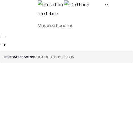
Life Urban
Muebles Panamá
Product
Sofá
navigation
Sofá
de
de
Dos
Inicio
Salas
Sofás
SOFÁ DE DOS PUESTOS
Dos
Puestos
Puestos
Auk
Klara