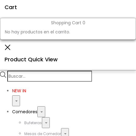
Cart
Shopping Cart
0
No hay productos en el carrito.
Close
Product Quick View
Búsqueda
de
NEW IN
productos
Toggle
Toggle
Comedores
Toggle
Bufeteras
Toggle
Mesas de Comedor