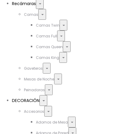
Toggle
Recámaras
Toggle
Camas
Toggle
Camas Twin
Toggle
Camas Full
Toggle
Camas Queen
Toggle
Camas King
Toggle
Gaveteros
Toggle
Mesas de Noche
Toggle
Peinadoras
Toggle
DECORACIÓN
Toggle
Accesorios
Toggle
Adornos de Mesa
Toggle
Adornos de Pared