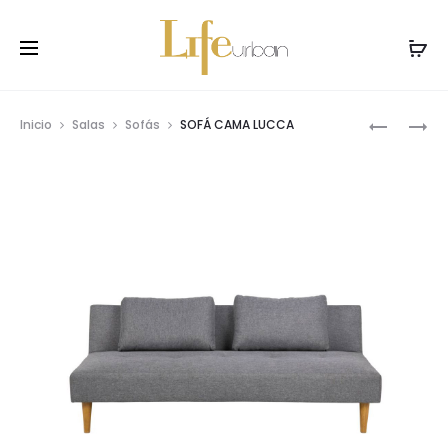
Prod
SOFÁ
POLTRON
Inicio
Salas
Sofás
SOFÁ CAMA LUCCA
DE
SPENCER
navig
DOS
PUESTOS
VERSA