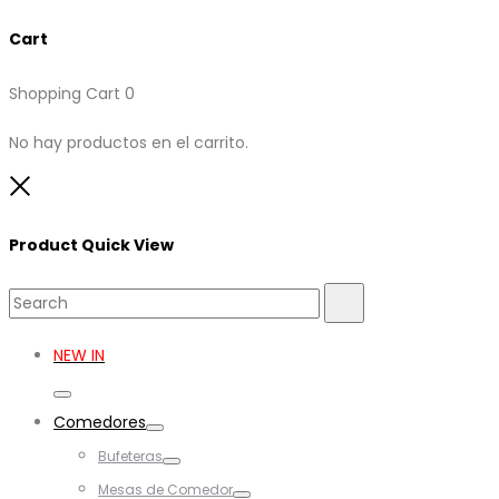
Cart
Shopping Cart
0
No hay productos en el carrito.
Close
Product Quick View
Search
Search
for:
NEW IN
Toggle
Comedores
Toggle
Bufeteras
Toggle
Mesas de Comedor