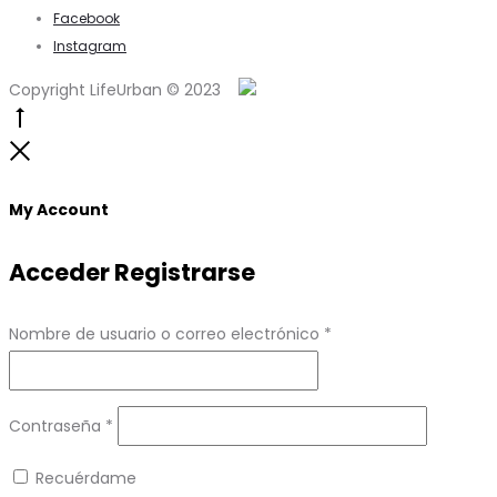
Facebook
Instagram
Copyright LifeUrban © 2023
Go
to
Close
top
My Account
Acceder
Registrarse
Obligatorio
Nombre de usuario o correo electrónico
*
Obligatorio
Contraseña
*
Recuérdame