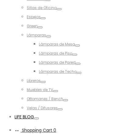
Toggle
Sillas de Oficina
Toggle
Espejos
Toggle
Green
Toggle
Lámparas
Toggle
Lámparas de Mesa
Toggle
Lámparas de Piso
Toggle
Lámparas de Pared
Toggle
Lámparas de Techo
Toggle
Libreros
Toggle
Muebles de TV
Toggle
Ottomanes / Bench
Toggle
Velas / Difusores
Toggle
LIFE BLOG
Toggle
Shopping Cart
0