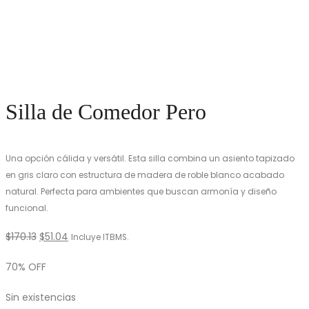
Silla de Comedor Pero
Una opción cálida y versátil. Esta silla combina un asiento tapizado
en gris claro con estructura de madera de roble blanco acabado
natural. Perfecta para ambientes que buscan armonía y diseño
funcional.
El
El
$
170.13
$
51.04
Incluye ITBMS.
precio
precio
70% OFF
original
actual
Sin existencias
era:
es: