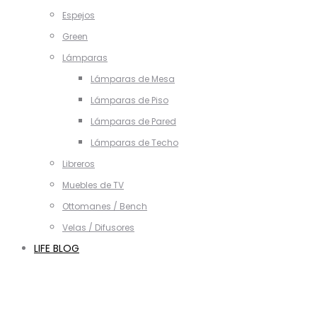
Espejos
Green
Lámparas
Lámparas de Mesa
Lámparas de Piso
Lámparas de Pared
Lámparas de Techo
Libreros
Muebles de TV
Ottomanes / Bench
Velas / Difusores
LIFE BLOG