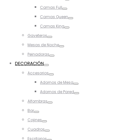
Toggle
Camas Full
Toggle
Camas Queen
Toggle
Camas King
Toggle
Gaveteros
Toggle
Mesas de Noche
Toggle
Peinadoras
Toggle
DECORACIÓN
Toggle
Accesorios
Toggle
Adornos de Mesa
Toggle
Adornos de Pared
Toggle
Alfombras
Toggle
Bar
Toggle
Cojines
Toggle
Cuadros
Toggle
Escritorios