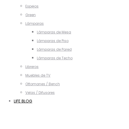
Espejos
Green
Lámparas
Lámparas de Mesa
Lámparas de Piso
Lámparas de Pared
Lámparas de Techo
Libreros
Muebles de TV
Ottomanes / Bench
Velas / Difusores
LIFE BLOG