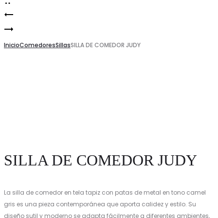
Silla
Product
SILLA
de
navigation
DE
Inicio
Comedor
Comedores
Sillas
SILLA DE COMEDOR JUDY
COMEDOR
Steward
GIRATORIA
COCONUT
SILLA DE COMEDOR JUDY
La silla de comedor en tela tapiz con patas de metal en tono camel
gris es una pieza contemporánea que aporta calidez y estilo. Su
diseño sutil y moderno se adapta fácilmente a diferentes ambientes,