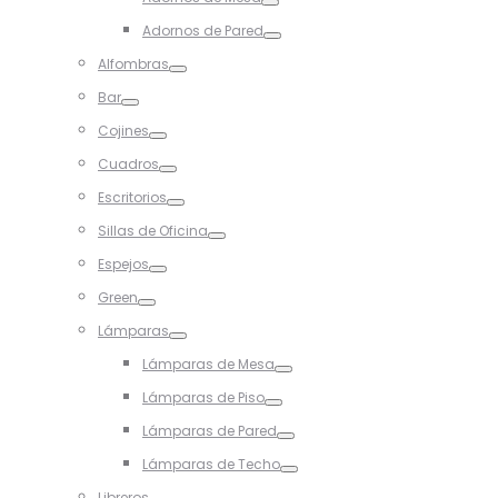
Toggle
Adornos de Pared
Toggle
Alfombras
Toggle
Bar
Toggle
Cojines
Toggle
Cuadros
Toggle
Escritorios
Toggle
Sillas de Oficina
Toggle
Espejos
Toggle
Green
Toggle
Lámparas
Toggle
Lámparas de Mesa
Toggle
Lámparas de Piso
Toggle
Lámparas de Pared
Toggle
Lámparas de Techo
Toggle
Libreros