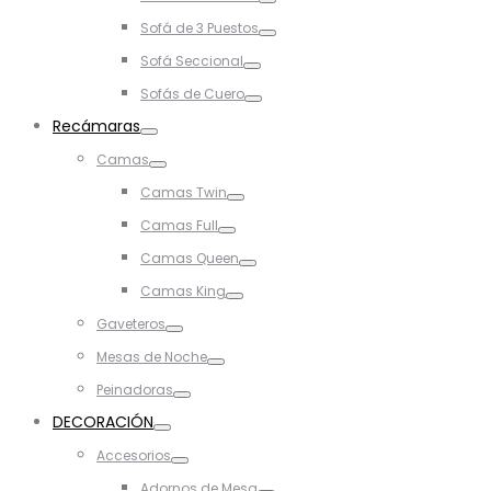
Toggle
Sofá de 3 Puestos
Toggle
Sofá Seccional
Toggle
Sofás de Cuero
Toggle
Recámaras
Toggle
Camas
Toggle
Camas Twin
Toggle
Camas Full
Toggle
Camas Queen
Toggle
Camas King
Toggle
Gaveteros
Toggle
Mesas de Noche
Toggle
Peinadoras
Toggle
DECORACIÓN
Toggle
Accesorios
Toggle
Adornos de Mesa