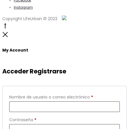
Facebook
Instagram
Copyright LifeUrban © 2023
Go
to
Close
top
My Account
Acceder
Registrarse
Obligatorio
Nombre de usuario o correo electrónico
*
Obligatorio
Contraseña
*